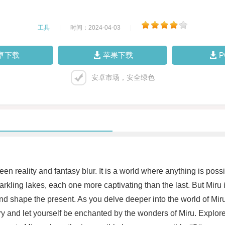
工具
|
时间：2024-04-03
|
卓下载
苹果下载
安卓市场，安全绿色
een reality and fantasy blur. It is a world where anything is pos
arkling lakes, each one more captivating than the last. But Miru is
nd shape the present. As you delve deeper into the world of Miru
ry and let yourself be enchanted by the wonders of Miru. Explore 