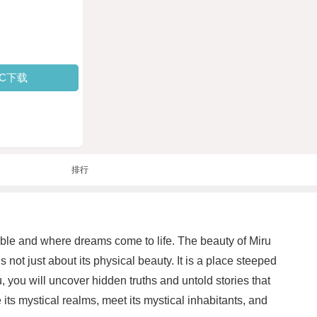
PC下载
排行
sible and where dreams come to life. The beauty of Miru
 not just about its physical beauty. It is a place steeped
, you will uncover hidden truths and untold stories that
its mystical realms, meet its mystical inhabitants, and