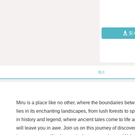
安
简介
Miru is a place like no other, where the boundaries betw
lies in its enchanting landscapes, from lush forests to sp
in history and legend, where ancient tales come to life a
will leave you in awe. Join us on this journey of discove