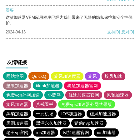
游客
这款加速器VPM应用程序已经为我们带来了无限的隐私保护和安全性保
护。
2024-04-13
支持
[0]
反对
[0]
友情链接
网站地图
QuickQ
旋风加速度器
旋风
旋风加速
坚果加速器
tiktok加速器
狗急加速器官网
免费vqn外网加速
小蓝鸟
优途加速器官网
风驰加速器
旋风加速器
八戒看书
免费vps加速器外网苹果版
黑豹加速器
一元机场
IOS加速器
旋风加速度器
黑洞加速噐
黑洞永久加速器
猎豹nvp加速器
老王vp官网
ios加速器
tyl加速器官网
ios加速器