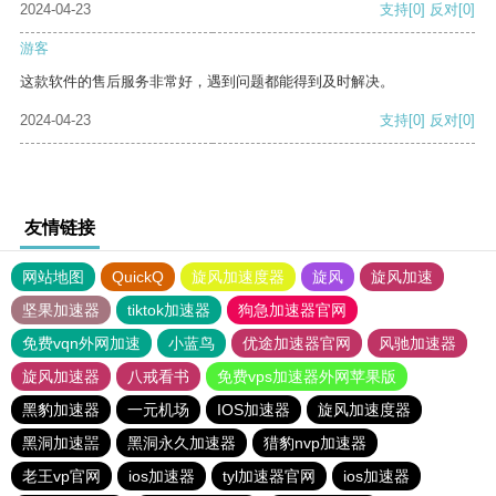
2024-04-23
支持
[0]
反对
[0]
游客
这款软件的售后服务非常好，遇到问题都能得到及时解决。
2024-04-23
支持
[0]
反对
[0]
友情链接
网站地图
QuickQ
旋风加速度器
旋风
旋风加速
坚果加速器
tiktok加速器
狗急加速器官网
免费vqn外网加速
小蓝鸟
优途加速器官网
风驰加速器
旋风加速器
八戒看书
免费vps加速器外网苹果版
黑豹加速器
一元机场
IOS加速器
旋风加速度器
黑洞加速噐
黑洞永久加速器
猎豹nvp加速器
老王vp官网
ios加速器
tyl加速器官网
ios加速器