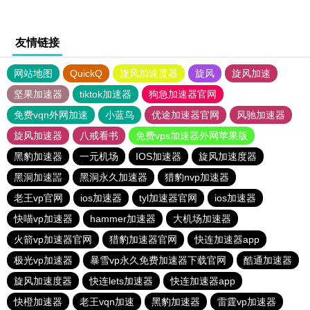
友情链接
网站地图
QuickQ
旋风加速度器
旋风
旋风加速
坚果加速器
tiktok加速器
狗急加速器官网
免费vqn外网加速
小蓝鸟
优途加速器官网
风驰加速器
旋风加速器
八戒看书
免费vps加速器外网苹果版
黑豹加速器
一元机场
IOS加速器
旋风加速度器
黑洞加速噐
黑洞永久加速器
猎豹nvp加速器
老王vp官网
ios加速器
tyl加速器官网
ios加速器
快喵vp加速器
hammer加速器
大机场加速器
火箭vp加速器官网
猎豹加速器官网
快连加速器app
极光vp加速器
暴雪vp永久免费加速器下载官网
酷通加速器
旋风加速度器
快连lets加速器
快连加速器app
快橙加速器
老王vqn加速
黑豹加速器
雷霆vp加速器