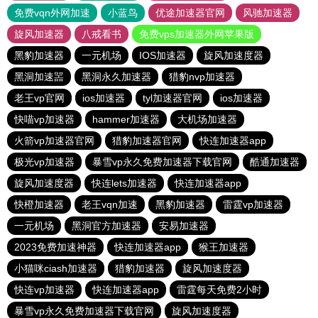
免费vqn外网加速
小蓝鸟
优途加速器官网
风驰加速器
旋风加速器
八戒看书
免费vps加速器外网苹果版
黑豹加速器
一元机场
IOS加速器
旋风加速度器
黑洞加速噐
黑洞永久加速器
猎豹nvp加速器
老王vp官网
ios加速器
tyl加速器官网
ios加速器
快喵vp加速器
hammer加速器
大机场加速器
火箭vp加速器官网
猎豹加速器官网
快连加速器app
极光vp加速器
暴雪vp永久免费加速器下载官网
酷通加速器
旋风加速度器
快连lets加速器
快连加速器app
快橙加速器
老王vqn加速
黑豹加速器
雷霆vp加速器
一元机场
黑洞官方加速器
安易加速器
2023免费加速神器
快连加速器app
猴王加速器
小猫咪ciash加速器
猎豹加速器
旋风加速度器
快连vp加速器
快连加速器app
雷霆每天免费2小时
暴雪vp永久免费加速器下载官网
旋风加速度器