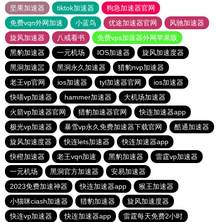
坚果加速器
tiktok加速器
狗急加速器官网
免费vqn外网加速
小蓝鸟
优途加速器官网
风驰加速器
旋风加速器
八戒看书
免费vps加速器外网苹果版
黑豹加速器
一元机场
IOS加速器
旋风加速度器
黑洞加速噐
黑洞永久加速器
猎豹nvp加速器
老王vp官网
ios加速器
tyl加速器官网
ios加速器
快喵vp加速器
hammer加速器
大机场加速器
火箭vp加速器官网
猎豹加速器官网
快连加速器app
极光vp加速器
暴雪vp永久免费加速器下载官网
酷通加速器
旋风加速度器
快连lets加速器
快连加速器app
快橙加速器
老王vqn加速
黑豹加速器
雷霆vp加速器
一元机场
黑洞官方加速器
安易加速器
2023免费加速神器
快连加速器app
猴王加速器
小猫咪ciash加速器
猎豹加速器
旋风加速度器
快连vp加速器
快连加速器app
雷霆每天免费2小时