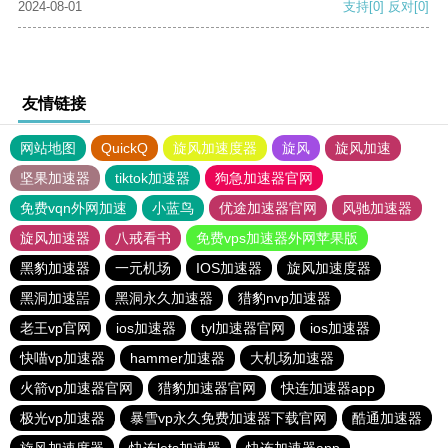
2024-08-01
支持
[0]
反对
[0]
友情链接
网站地图
QuickQ
旋风加速度器
旋风
旋风加速
坚果加速器
tiktok加速器
狗急加速器官网
免费vqn外网加速
小蓝鸟
优途加速器官网
风驰加速器
旋风加速器
八戒看书
免费vps加速器外网苹果版
黑豹加速器
一元机场
IOS加速器
旋风加速度器
黑洞加速噐
黑洞永久加速器
猎豹nvp加速器
老王vp官网
ios加速器
tyl加速器官网
ios加速器
快喵vp加速器
hammer加速器
大机场加速器
火箭vp加速器官网
猎豹加速器官网
快连加速器app
极光vp加速器
暴雪vp永久免费加速器下载官网
酷通加速器