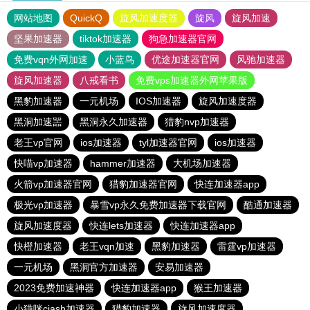
网站地图
QuickQ
旋风加速度器
旋风
旋风加速
坚果加速器
tiktok加速器
狗急加速器官网
免费vqn外网加速
小蓝鸟
优途加速器官网
风驰加速器
旋风加速器
八戒看书
免费vps加速器外网苹果版
黑豹加速器
一元机场
IOS加速器
旋风加速度器
黑洞加速噐
黑洞永久加速器
猎豹nvp加速器
老王vp官网
ios加速器
tyl加速器官网
ios加速器
快喵vp加速器
hammer加速器
大机场加速器
火箭vp加速器官网
猎豹加速器官网
快连加速器app
极光vp加速器
暴雪vp永久免费加速器下载官网
酷通加速器
旋风加速度器
快连lets加速器
快连加速器app
快橙加速器
老王vqn加速
黑豹加速器
雷霆vp加速器
一元机场
黑洞官方加速器
安易加速器
2023免费加速神器
快连加速器app
猴王加速器
小猫咪ciash加速器
猎豹加速器
旋风加速度器