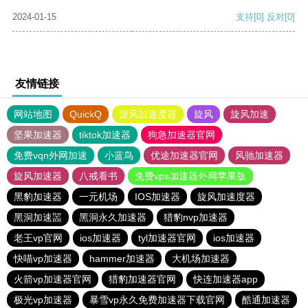
2024-01-15
支持
[0]
反对
[0]
友情链接
网站地图
QuickQ
旋风加速度器
旋风
旋风加速
坚果加速器
tiktok加速器
狗急加速器官网
免费vqn外网加速
小蓝鸟
优途加速器官网
风驰加速器
旋风加速器
八戒看书
免费vps加速器外网苹果版
黑豹加速器
一元机场
IOS加速器
旋风加速度器
黑洞加速噐
黑洞永久加速器
猎豹nvp加速器
老王vp官网
ios加速器
tyl加速器官网
ios加速器
快喵vp加速器
hammer加速器
大机场加速器
火箭vp加速器官网
猎豹加速器官网
快连加速器app
极光vp加速器
暴雪vp永久免费加速器下载官网
酷通加速器