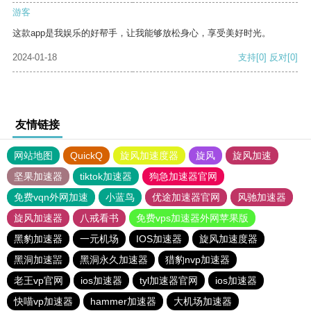
游客
这款app是我娱乐的好帮手，让我能够放松身心，享受美好时光。
2024-01-18
支持
[0]
反对
[0]
友情链接
网站地图
QuickQ
旋风加速度器
旋风
旋风加速
坚果加速器
tiktok加速器
狗急加速器官网
免费vqn外网加速
小蓝鸟
优途加速器官网
风驰加速器
旋风加速器
八戒看书
免费vps加速器外网苹果版
黑豹加速器
一元机场
IOS加速器
旋风加速度器
黑洞加速噐
黑洞永久加速器
猎豹nvp加速器
老王vp官网
ios加速器
tyl加速器官网
ios加速器
快喵vp加速器
hammer加速器
大机场加速器