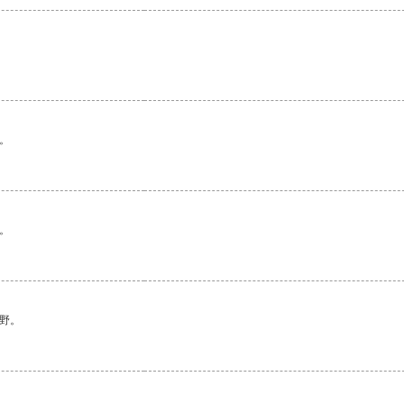
。
。
野。