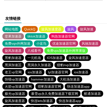
友情链接
网站地图
QuickQ
旋风加速度器
旋风
旋风加速
坚果加速器
tiktok加速器
狗急加速器官网
免费vqn外网加速
小蓝鸟
优途加速器官网
风驰加速器
旋风加速器
八戒看书
免费vps加速器外网苹果版
黑豹加速器
一元机场
IOS加速器
旋风加速度器
黑洞加速噐
黑洞永久加速器
猎豹nvp加速器
老王vp官网
ios加速器
tyl加速器官网
ios加速器
快喵vp加速器
hammer加速器
大机场加速器
火箭vp加速器官网
猎豹加速器官网
快连加速器app
极光vp加速器
暴雪vp永久免费加速器下载官网
酷通加速器
旋风加速度器
快连lets加速器
快连加速器app