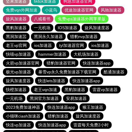
坚果加速器
tiktok加速器
狗急加速器官网
免费vqn外网加速
小蓝鸟
优途加速器官网
风驰加速器
旋风加速器
八戒看书
免费vps加速器外网苹果版
黑豹加速器
一元机场
IOS加速器
旋风加速度器
黑洞加速噐
黑洞永久加速器
猎豹nvp加速器
老王vp官网
ios加速器
tyl加速器官网
ios加速器
快喵vp加速器
hammer加速器
大机场加速器
火箭vp加速器官网
猎豹加速器官网
快连加速器app
极光vp加速器
暴雪vp永久免费加速器下载官网
酷通加速器
旋风加速度器
快连lets加速器
快连加速器app
快橙加速器
老王vqn加速
黑豹加速器
雷霆vp加速器
一元机场
黑洞官方加速器
安易加速器
2023免费加速神器
快连加速器app
猴王加速器
小猫咪ciash加速器
猎豹加速器
旋风加速度器
快连vp加速器
快连加速器app
雷霆每天免费2小时