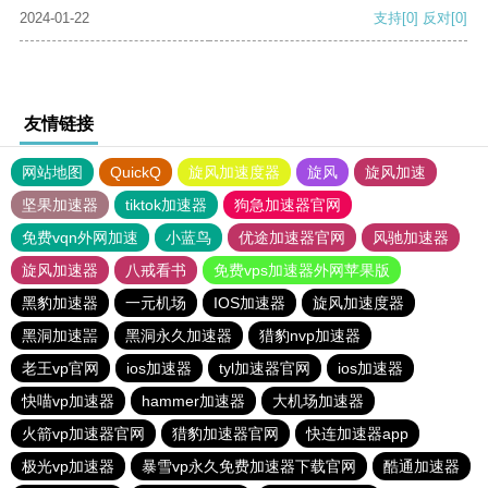
2024-01-22
支持
[0]
反对
[0]
友情链接
网站地图
QuickQ
旋风加速度器
旋风
旋风加速
坚果加速器
tiktok加速器
狗急加速器官网
免费vqn外网加速
小蓝鸟
优途加速器官网
风驰加速器
旋风加速器
八戒看书
免费vps加速器外网苹果版
黑豹加速器
一元机场
IOS加速器
旋风加速度器
黑洞加速噐
黑洞永久加速器
猎豹nvp加速器
老王vp官网
ios加速器
tyl加速器官网
ios加速器
快喵vp加速器
hammer加速器
大机场加速器
火箭vp加速器官网
猎豹加速器官网
快连加速器app
极光vp加速器
暴雪vp永久免费加速器下载官网
酷通加速器