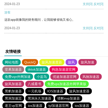
2024-01-23
支持
[0]
反对
[0]
游客
这款app就像我的财务顾问，让我能够省钱又省心。
2024-01-23
支持
[0]
反对
[0]
友情链接
网站地图
QuickQ
旋风加速度器
旋风
旋风加速
坚果加速器
tiktok加速器
狗急加速器官网
免费vqn外网加速
小蓝鸟
优途加速器官网
风驰加速器
旋风加速器
八戒看书
免费vps加速器外网苹果版
黑豹加速器
一元机场
IOS加速器
旋风加速度器
黑洞加速噐
黑洞永久加速器
猎豹nvp加速器
老王vp官网
ios加速器
tyl加速器官网
ios加速器