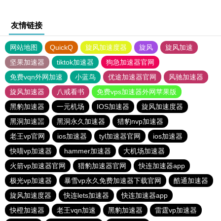
友情链接
网站地图
QuickQ
旋风加速度器
旋风
旋风加速
坚果加速器
tiktok加速器
狗急加速器官网
免费vqn外网加速
小蓝鸟
优途加速器官网
风驰加速器
旋风加速器
八戒看书
免费vps加速器外网苹果版
黑豹加速器
一元机场
IOS加速器
旋风加速度器
黑洞加速噐
黑洞永久加速器
猎豹nvp加速器
老王vp官网
ios加速器
tyl加速器官网
ios加速器
快喵vp加速器
hammer加速器
大机场加速器
火箭vp加速器官网
猎豹加速器官网
快连加速器app
极光vp加速器
暴雪vp永久免费加速器下载官网
酷通加速器
旋风加速度器
快连lets加速器
快连加速器app
快橙加速器
老王vqn加速
黑豹加速器
雷霆vp加速器