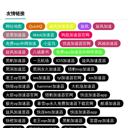
友情链接
网站地图
QuickQ
旋风加速度器
旋风
旋风加速
坚果加速器
tiktok加速器
狗急加速器官网
免费vqn外网加速
小蓝鸟
优途加速器官网
风驰加速器
旋风加速器
八戒看书
免费vps加速器外网苹果版
黑豹加速器
一元机场
IOS加速器
旋风加速度器
黑洞加速噐
黑洞永久加速器
猎豹nvp加速器
老王vp官网
ios加速器
tyl加速器官网
ios加速器
快喵vp加速器
hammer加速器
大机场加速器
火箭vp加速器官网
猎豹加速器官网
快连加速器app
极光vp加速器
暴雪vp永久免费加速器下载官网
酷通加速器
旋风加速度器
快连lets加速器
快连加速器app
快橙加速器
老王vqn加速
黑豹加速器
雷霆vp加速器