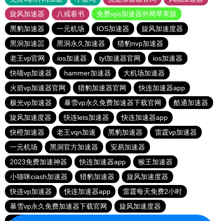
旋风加速器
八戒看书
免费vps加速器外网苹果版
黑豹加速器
一元机场
IOS加速器
旋风加速度器
黑洞加速噐
黑洞永久加速器
猎豹nvp加速器
老王vp官网
ios加速器
tyl加速器官网
ios加速器
快喵vp加速器
hammer加速器
大机场加速器
火箭vp加速器官网
猎豹加速器官网
快连加速器app
极光vp加速器
暴雪vp永久免费加速器下载官网
酷通加速器
旋风加速度器
快连lets加速器
快连加速器app
快橙加速器
老王vqn加速
黑豹加速器
雷霆vp加速器
一元机场
黑洞官方加速器
安易加速器
2023免费加速神器
快连加速器app
猴王加速器
小猫咪ciash加速器
猎豹加速器
旋风加速度器
快连vp加速器
快连加速器app
雷霆每天免费2小时
暴雪vp永久免费加速器下载官网
旋风加速度器