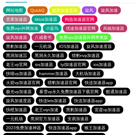
网站地图
QuickQ
旋风加速度器
旋风
旋风加速
坚果加速器
tiktok加速器
狗急加速器官网
免费vqn外网加速
小蓝鸟
优途加速器官网
风驰加速器
旋风加速器
八戒看书
免费vps加速器外网苹果版
黑豹加速器
一元机场
IOS加速器
旋风加速度器
黑洞加速噐
黑洞永久加速器
猎豹nvp加速器
老王vp官网
ios加速器
tyl加速器官网
ios加速器
快喵vp加速器
hammer加速器
大机场加速器
火箭vp加速器官网
猎豹加速器官网
快连加速器app
极光vp加速器
暴雪vp永久免费加速器下载官网
酷通加速器
旋风加速度器
快连lets加速器
快连加速器app
快橙加速器
老王vqn加速
黑豹加速器
雷霆vp加速器
一元机场
黑洞官方加速器
安易加速器
2023免费加速神器
快连加速器app
猴王加速器