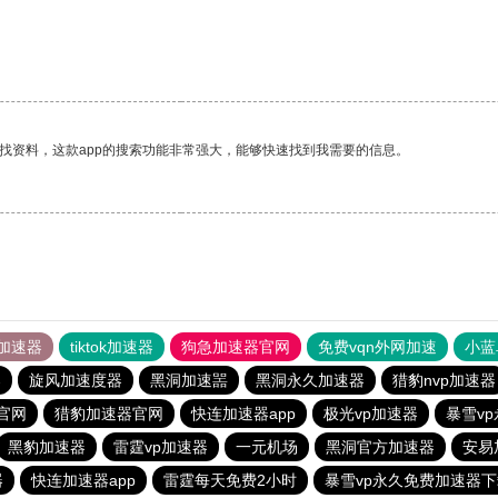
找资料，这款app的搜索功能非常强大，能够快速找到我需要的信息。
加速器
tiktok加速器
狗急加速器官网
免费vqn外网加速
小蓝
器
旋风加速度器
黑洞加速噐
黑洞永久加速器
猎豹nvp加速器
官网
猎豹加速器官网
快连加速器app
极光vp加速器
暴雪v
黑豹加速器
雷霆vp加速器
一元机场
黑洞官方加速器
安易
器
快连加速器app
雷霆每天免费2小时
暴雪vp永久免费加速器