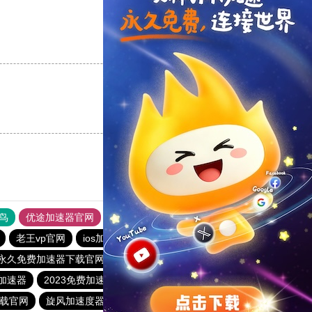
支持
[0]
反对
[0]
支持
[0]
反对
[0]
鸟
优途加速器官网
风驰加速器
旋风加速器
八戒看书
老王vp官网
ios加速器
tyl加速器官网
ios加速器
p永久免费加速器下载官网
酷通加速器
旋风加速度器
加速器
2023免费加速神器
快连加速器app
猴王加速器
下载官网
旋风加速度器
vqn加速外网