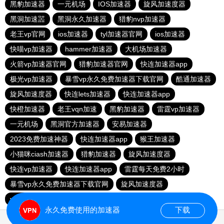
黑豹加速器
一元机场
IOS加速器
旋风加速度器
黑洞加速噐
黑洞永久加速器
猎豹nvp加速器
老王vp官网
ios加速器
tyl加速器官网
ios加速器
快喵vp加速器
hammer加速器
大机场加速器
火箭vp加速器官网
猎豹加速器官网
快连加速器app
极光vp加速器
暴雪vp永久免费加速器下载官网
酷通加速器
旋风加速度器
快连lets加速器
快连加速器app
快橙加速器
老王vqn加速
黑豹加速器
雷霆vp加速器
一元机场
黑洞官方加速器
安易加速器
2023免费加速神器
快连加速器app
猴王加速器
小猫咪ciash加速器
猎豹加速器
旋风加速度器
快连vp加速器
快连加速器app
雷霆每天免费2小时
暴雪vp永久免费加速器下载官网
旋风加速度器
vqn加速外网
永久免费使用的加速器
下载