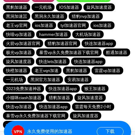
黑豹加速器
一元机场
IOS加速器
旋风加速度器
黑洞加速噐
黑洞永久加速器
猎豹nvp加速器
老王vp官网
ios加速器
tyl加速器官网
ios加速器
快喵vp加速器
hammer加速器
大机场加速器
火箭vp加速器官网
猎豹加速器官网
快连加速器app
极光vp加速器
暴雪vp永久免费加速器下载官网
酷通加速器
旋风加速度器
快连lets加速器
快连加速器app
快橙加速器
老王vqn加速
黑豹加速器
雷霆vp加速器
一元机场
黑洞官方加速器
安易加速器
2023免费加速神器
快连加速器app
猴王加速器
小猫咪ciash加速器
猎豹加速器
旋风加速度器
快连vp加速器
快连加速器app
雷霆每天免费2小时
暴雪vp永久免费加速器下载官网
旋风加速度器
vqn加速外网
永久免费使用的加速器
下载