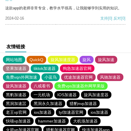
这款app的老师非常专业，教学水平很高，让我能够学到实用的知识。
2024-02-16
支持
[0]
反对
[0]
友情链接
网站地图
QuickQ
旋风加速度器
旋风
旋风加速
坚果加速器
tiktok加速器
狗急加速器官网
免费vqn外网加速
小蓝鸟
优途加速器官网
风驰加速器
旋风加速器
八戒看书
免费vps加速器外网苹果版
黑豹加速器
一元机场
IOS加速器
旋风加速度器
黑洞加速噐
黑洞永久加速器
猎豹nvp加速器
老王vp官网
ios加速器
tyl加速器官网
ios加速器
快喵vp加速器
hammer加速器
大机场加速器
火箭vp加速器官网
猎豹加速器官网
快连加速器app