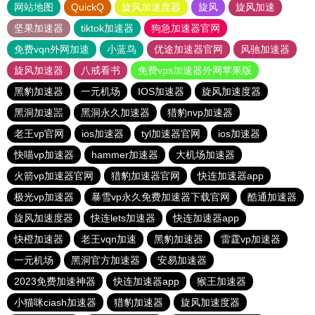
网站地图
QuickQ
旋风加速度器
旋风
旋风加速
坚果加速器
tiktok加速器
狗急加速器官网
免费vqn外网加速
小蓝鸟
优途加速器官网
风驰加速器
旋风加速器
八戒看书
免费vps加速器外网苹果版
黑豹加速器
一元机场
IOS加速器
旋风加速度器
黑洞加速噐
黑洞永久加速器
猎豹nvp加速器
老王vp官网
ios加速器
tyl加速器官网
ios加速器
快喵vp加速器
hammer加速器
大机场加速器
火箭vp加速器官网
猎豹加速器官网
快连加速器app
极光vp加速器
暴雪vp永久免费加速器下载官网
酷通加速器
旋风加速度器
快连lets加速器
快连加速器app
快橙加速器
老王vqn加速
黑豹加速器
雷霆vp加速器
一元机场
黑洞官方加速器
安易加速器
2023免费加速神器
快连加速器app
猴王加速器
小猫咪ciash加速器
猎豹加速器
旋风加速度器