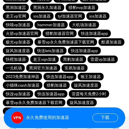
黑洞加速噐
黑洞永久加速器
猎豹nvp加速器
老王vp官网
ios加速器
tyl加速器官网
ios加速器
快喵vp加速器
hammer加速器
大机场加速器
火箭vp加速器官网
猎豹加速器官网
快连加速器app
极光vp加速器
暴雪vp永久免费加速器下载官网
酷通加速器
旋风加速度器
快连lets加速器
快连加速器app
快橙加速器
老王vqn加速
黑豹加速器
雷霆vp加速器
一元机场
黑洞官方加速器
安易加速器
2023免费加速神器
快连加速器app
猴王加速器
小猫咪ciash加速器
猎豹加速器
旋风加速度器
快连vp加速器
快连加速器app
雷霆每天免费2小时
暴雪vp永久免费加速器下载官网
旋风加速度器
vqn加速外网
永久免费使用的加速器
下载
1.300833s
首页
安卓
苹果
排行
推荐