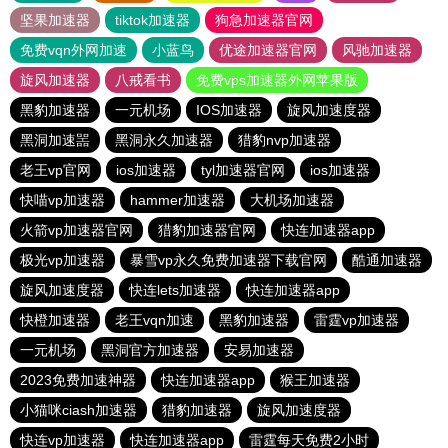
坚果加速器
tiktok加速器
狗急加速器官网
免费vqn外网加速
小蓝鸟
优途加速器官网
风驰加速器
旋风加速器
八戒看书
免费vps加速器外网苹果版
黑豹加速器
一元机场
IOS加速器
旋风加速度器
黑洞加速噐
黑洞永久加速器
猎豹nvp加速器
老王vp官网
ios加速器
tyl加速器官网
ios加速器
快喵vp加速器
hammer加速器
大机场加速器
火箭vp加速器官网
猎豹加速器官网
快连加速器app
极光vp加速器
暴雪vp永久免费加速器下载官网
酷通加速器
旋风加速度器
快连lets加速器
快连加速器app
快橙加速器
老王vqn加速
黑豹加速器
雷霆vp加速器
一元机场
黑洞官方加速器
安易加速器
2023免费加速神器
快连加速器app
猴王加速器
小猫咪ciash加速器
猎豹加速器
旋风加速度器
快连vp加速器
快连加速器app
雷霆每天免费2小时