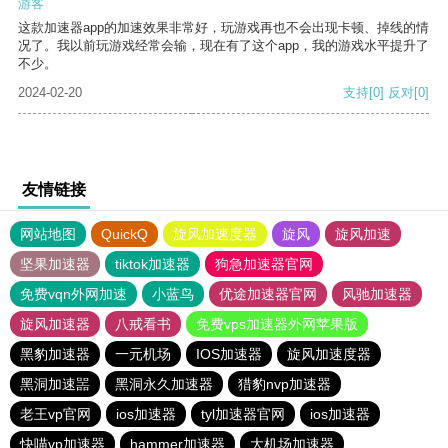
游客
这款加速器app的加速效果非常好，玩游戏再也不会出现卡顿、掉线的情
况了。我以前玩游戏经常会输，现在有了这个app，我的游戏水平提升了
不少。
2024-02-20
支持
[0]
反对
[0]
友情链接
网站地图
QuickQ
旋风加速度器
旋风
旋风加速
坚果加速器
tiktok加速器
狗急加速器官网
免费vqn外网加速
小蓝鸟
优途加速器官网
风驰加速器
旋风加速器
八戒看书
免费vps加速器外网苹果版
黑豹加速器
一元机场
IOS加速器
旋风加速度器
黑洞加速噐
黑洞永久加速器
猎豹nvp加速器
老王vp官网
ios加速器
tyl加速器官网
ios加速器
快喵vp加速器
hammer加速器
大机场加速器