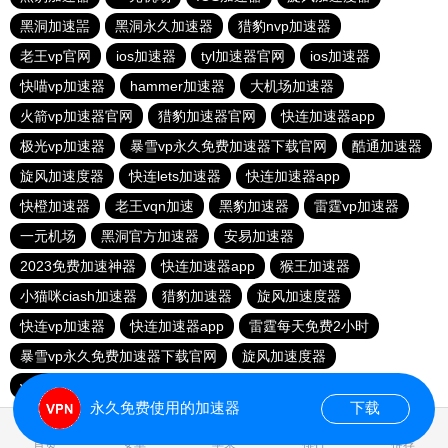
黑洞加速噐
黑洞永久加速器
猎豹nvp加速器
老王vp官网
ios加速器
tyl加速器官网
ios加速器
快喵vp加速器
hammer加速器
大机场加速器
火箭vp加速器官网
猎豹加速器官网
快连加速器app
极光vp加速器
暴雪vp永久免费加速器下载官网
酷通加速器
旋风加速度器
快连lets加速器
快连加速器app
快橙加速器
老王vqn加速
黑豹加速器
雷霆vp加速器
一元机场
黑洞官方加速器
安易加速器
2023免费加速神器
快连加速器app
猴王加速器
小猫咪ciash加速器
猎豹加速器
旋风加速度器
快连vp加速器
快连加速器app
雷霆每天免费2小时
暴雪vp永久免费加速器下载官网
旋风加速度器
vqn加速外网
永久免费使用的加速器
下载
1.420675s
首页
安卓
苹果
排行
推荐