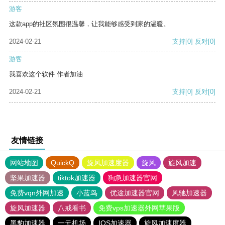
游客
这款app的社区氛围很温馨，让我能够感受到家的温暖。
2024-02-21
支持
[0]
反对
[0]
游客
我喜欢这个软件 作者加油
2024-02-21
支持
[0]
反对
[0]
友情链接
网站地图
QuickQ
旋风加速度器
旋风
旋风加速
坚果加速器
tiktok加速器
狗急加速器官网
免费vqn外网加速
小蓝鸟
优途加速器官网
风驰加速器
旋风加速器
八戒看书
免费vps加速器外网苹果版
黑豹加速器
一元机场
IOS加速器
旋风加速度器