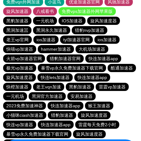
免费vqn外网加速
小蓝鸟
优途加速器官网
风驰加速器
旋风加速器
八戒看书
免费vps加速器外网苹果版
黑豹加速器
一元机场
IOS加速器
旋风加速度器
黑洞加速噐
黑洞永久加速器
猎豹nvp加速器
老王vp官网
ios加速器
tyl加速器官网
ios加速器
快喵vp加速器
hammer加速器
大机场加速器
火箭vp加速器官网
猎豹加速器官网
快连加速器app
极光vp加速器
暴雪vp永久免费加速器下载官网
酷通加速器
旋风加速度器
快连lets加速器
快连加速器app
快橙加速器
老王vqn加速
黑豹加速器
雷霆vp加速器
一元机场
黑洞官方加速器
安易加速器
2023免费加速神器
快连加速器app
猴王加速器
小猫咪ciash加速器
猎豹加速器
旋风加速度器
快连vp加速器
快连加速器app
雷霆每天免费2小时
暴雪vp永久免费加速器下载官网
旋风加速度器