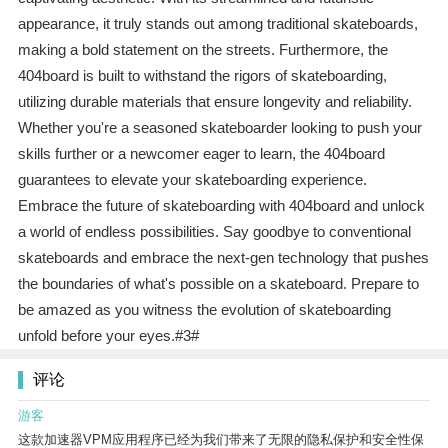
appearance, it truly stands out among traditional skateboards,
making a bold statement on the streets. Furthermore, the
404board is built to withstand the rigors of skateboarding,
utilizing durable materials that ensure longevity and reliability.
Whether you're a seasoned skateboarder looking to push your
skills further or a newcomer eager to learn, the 404board
guarantees to elevate your skateboarding experience.
Embrace the future of skateboarding with 404board and unlock
a world of endless possibilities. Say goodbye to conventional
skateboards and embrace the next-gen technology that pushes
the boundaries of what's possible on a skateboard. Prepare to
be amazed as you witness the evolution of skateboarding
unfold before your eyes.#3#
评论
游客
这款加速器VPM应用程序已经为我们带来了无限的隐私保护和安全性保