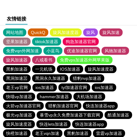
友情链接
网站地图
QuickQ
旋风加速度器
旋风
旋风加速
坚果加速器
tiktok加速器
狗急加速器官网
免费vqn外网加速
小蓝鸟
优途加速器官网
风驰加速器
旋风加速器
八戒看书
免费vps加速器外网苹果版
黑豹加速器
一元机场
IOS加速器
旋风加速度器
黑洞加速噐
黑洞永久加速器
猎豹nvp加速器
老王vp官网
ios加速器
tyl加速器官网
ios加速器
快喵vp加速器
hammer加速器
大机场加速器
火箭vp加速器官网
猎豹加速器官网
快连加速器app
极光vp加速器
暴雪vp永久免费加速器下载官网
酷通加速器
旋风加速度器
快连lets加速器
快连加速器app
快橙加速器
老王vqn加速
黑豹加速器
雷霆vp加速器