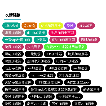
友情链接
网站地图
QuickQ
旋风加速度器
旋风
旋风加速
坚果加速器
tiktok加速器
狗急加速器官网
免费vqn外网加速
小蓝鸟
优途加速器官网
风驰加速器
旋风加速器
八戒看书
免费vps加速器外网苹果版
黑豹加速器
一元机场
IOS加速器
旋风加速度器
黑洞加速噐
黑洞永久加速器
猎豹nvp加速器
老王vp官网
ios加速器
tyl加速器官网
ios加速器
快喵vp加速器
hammer加速器
大机场加速器
火箭vp加速器官网
猎豹加速器官网
快连加速器app
极光vp加速器
暴雪vp永久免费加速器下载官网
酷通加速器
旋风加速度器
快连lets加速器
快连加速器app
快橙加速器
老王vqn加速
黑豹加速器
雷霆vp加速器