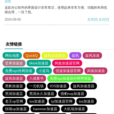
游客
这款办公软件的界面设计非常简洁，使用起来非常方便。功能的布局也
很合理，一目了然。
2024-09-05
支持
[0]
反对
[0]
友情链接
网站地图
QuickQ
旋风加速度器
旋风
旋风加速
坚果加速器
tiktok加速器
狗急加速器官网
免费vqn外网加速
小蓝鸟
优途加速器官网
风驰加速器
旋风加速器
八戒看书
免费vps加速器外网苹果版
黑豹加速器
一元机场
IOS加速器
旋风加速度器
黑洞加速噐
黑洞永久加速器
猎豹nvp加速器
老王vp官网
ios加速器
tyl加速器官网
ios加速器
快喵vp加速器
hammer加速器
大机场加速器