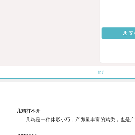
安
简介
几鸡打不开
几鸡是一种体形小巧，产卵量丰富的鸡类，也是广