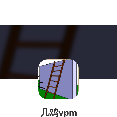
几鸡vpm