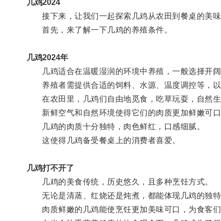
几鸡2024
接下来，让我们一起探索几鸡从农田到餐桌的美味
首先，来了解一下几鸡的养殖条件。
几鸡2024年
几鸡适合在温暖湿润的环境中养殖，一般选择开阔
养殖者需提供合适的饲料、水源、温度调控等，以
在农田里，几鸡们自由地觅食，吃草玩耍，自然生
新鲜空气和自然环境使得它们的肉质更加鲜嫩可口
几鸡的肉质十分独特，肉色鲜红，口感细腻。
这使得几鸡备受餐桌上的消费者喜爱。
几鸡打不开了
几鸡的美食传统，历史悠久，且多种烹饪方式。
无论是清蒸、红烧还是炖煮，都能体现几鸡的独特
肉质鲜嫩的几鸡能使烹饪更加美味可口，为食客们