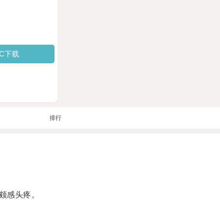
PC下载
排行
颇感头疼。