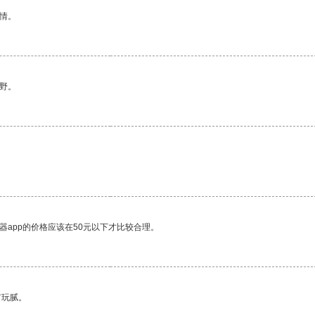
情。
野。
器app的价格应该在50元以下才比较合理。
有玩腻。