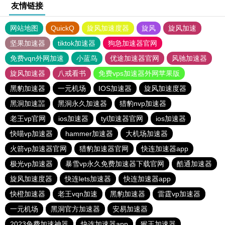
友情链接
网站地图
QuickQ
旋风加速度器
旋风
旋风加速
坚果加速器
tiktok加速器
狗急加速器官网
免费vqn外网加速
小蓝鸟
优途加速器官网
风驰加速器
旋风加速器
八戒看书
免费vps加速器外网苹果版
黑豹加速器
一元机场
IOS加速器
旋风加速度器
黑洞加速噐
黑洞永久加速器
猎豹nvp加速器
老王vp官网
ios加速器
tyl加速器官网
ios加速器
快喵vp加速器
hammer加速器
大机场加速器
火箭vp加速器官网
猎豹加速器官网
快连加速器app
极光vp加速器
暴雪vp永久免费加速器下载官网
酷通加速器
旋风加速度器
快连lets加速器
快连加速器app
快橙加速器
老王vqn加速
黑豹加速器
雷霆vp加速器
一元机场
黑洞官方加速器
安易加速器
2023免费加速神器
快连加速器app
猴王加速器