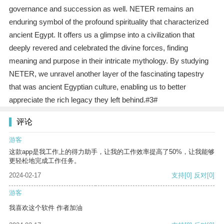
governance and succession as well. NETER remains an
enduring symbol of the profound spirituality that characterized
ancient Egypt. It offers us a glimpse into a civilization that
deeply revered and celebrated the divine forces, finding
meaning and purpose in their intricate mythology. By studying
NETER, we unravel another layer of the fascinating tapestry
that was ancient Egyptian culture, enabling us to better
appreciate the rich legacy they left behind.#3#
评论
游客
这款app是我工作上的得力助手，让我的工作效率提高了50%，让我能够
更轻松地完成工作任务。
2024-02-17
支持
[0]
反对
[0]
游客
我喜欢这个软件 作者加油