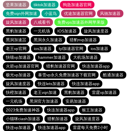
坚果加速器
tiktok加速器
狗急加速器官网
免费vqn外网加速
小蓝鸟
优途加速器官网
风驰加速器
旋风加速器
八戒看书
免费vps加速器外网苹果版
黑豹加速器
一元机场
IOS加速器
旋风加速度器
黑洞加速噐
黑洞永久加速器
猎豹nvp加速器
老王vp官网
ios加速器
tyl加速器官网
ios加速器
快喵vp加速器
hammer加速器
大机场加速器
火箭vp加速器官网
猎豹加速器官网
快连加速器app
极光vp加速器
暴雪vp永久免费加速器下载官网
酷通加速器
旋风加速度器
快连lets加速器
快连加速器app
快橙加速器
老王vqn加速
黑豹加速器
雷霆vp加速器
一元机场
黑洞官方加速器
安易加速器
2023免费加速神器
快连加速器app
猴王加速器
小猫咪ciash加速器
猎豹加速器
旋风加速度器
快连vp加速器
快连加速器app
雷霆每天免费2小时