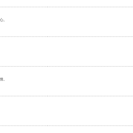
心。
情。