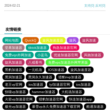
2024-02-21
支持
[0]
反对
[0]
友情链接
网站地图
QuickQ
旋风加速度器
旋风
旋风加速
坚果加速器
tiktok加速器
狗急加速器官网
免费vqn外网加速
小蓝鸟
优途加速器官网
风驰加速器
旋风加速器
八戒看书
免费vps加速器外网苹果版
黑豹加速器
一元机场
IOS加速器
旋风加速度器
黑洞加速噐
黑洞永久加速器
猎豹nvp加速器
老王vp官网
ios加速器
tyl加速器官网
ios加速器
快喵vp加速器
hammer加速器
大机场加速器
火箭vp加速器官网
猎豹加速器官网
快连加速器app
极光vp加速器
暴雪vp永久免费加速器下载官网
酷通加速器